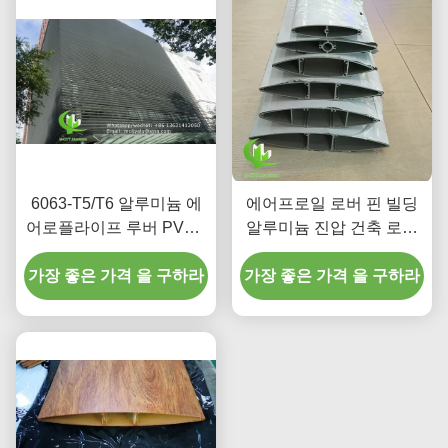
6063-T5/T6 알루미늄 에
에어프로일 로버 핀 빌딩
어로플라이프 루버 PVDF
알루미늄 진압 건축 로버
페인트 피니쉬 100mm에
에어프로일 로버 파우더
가장 좋은 가격 을 구하라
서 600mm 너비
가장 좋은 가격 을 구하라
코팅