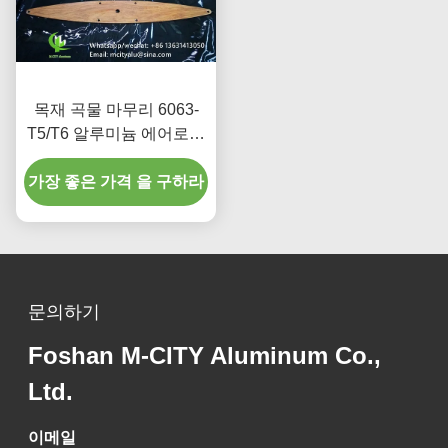
목재 곡물 마무리 6063-
T5/T6 알루미늄 에어로포
일 로버 100mm에서
가장 좋은 가격 을 구하라
600mm 너비 건축 전면
문의하기
Foshan M-CITY Aluminum Co.,
Ltd.
이메일