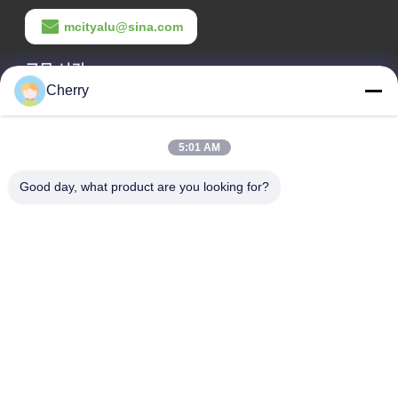
mcityalu@sina.com
근무 시간
Cherry
8:00-22:00
우리 주소
5:01 AM
회사 주소
Good day, what product are you looking for?
헤구이 산업단지, 리슈이, 난하이 포산 광둥 P.R.중국
공장 주소
헤구이 산업단지, 리슈이, 난하이 포산 광둥 P.R.중국
전화
0086-13631413050