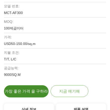
모델 번호:
MCT-AF300
MOQ:
100제곱미터
가격:
USD50-150.00/sq,m
지불 조건:
T/T, L/C
공급능력:
9000SQ.M
가장 좋은 가격 을 구하라
지금 얘기해
상세 정보
제품 설명