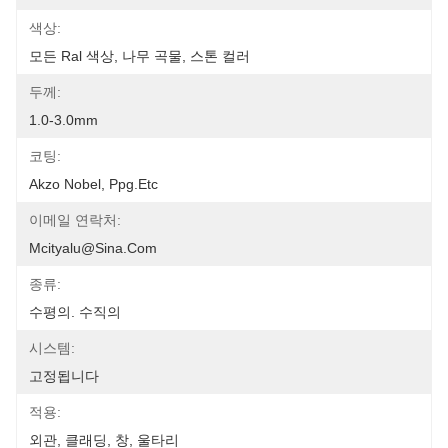
색상:
모든 Ral 색상, 나무 곡물, 스톤 컬러
두께:
1.0-3.0mm
코팅:
Akzo Nobel, Ppg.etc
이메일 연락처:
Mcityalu@sina.com
종류:
수평의. 수직의
시스템:
고정됩니다
적용:
외관, 클래딩, 창, 울타리