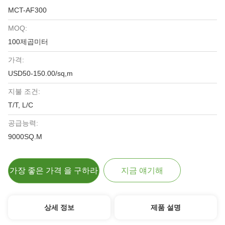
MCT-AF300
MOQ:
100제곱미터
가격:
USD50-150.00/sq,m
지불 조건:
T/T, L/C
공급능력:
9000SQ.M
가장 좋은 가격 을 구하라
지금 얘기해
상세 정보
제품 설명