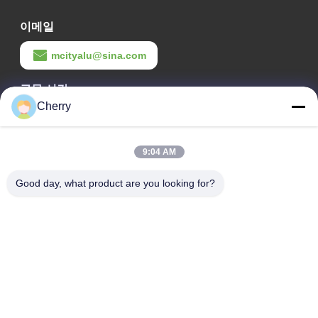
이메일
mcityalu@sina.com
근무 시간
Cherry
8:00-22:00
우리 주소
9:04 AM
회사 주소
Good day, what product are you looking for?
헤구이 산업단지, 리슈이, 난하이 포산 광둥 P.R.중국
공장 주소
헤구이 산업단지, 리슈이, 난하이 포산 광둥 P.R.중국
전화
0086-13631413050