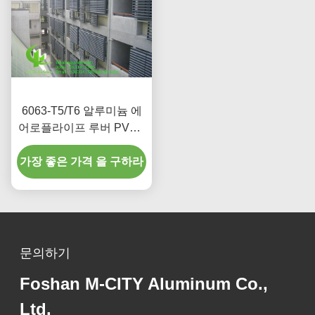
6063-T5/T6 알루미늄 에
어로플라이프 루버 PVDF
페인트 피니쉬 100mm-
600mm 너비로 정면 및 창
가장 좋은 가격 을 구하라
문 그림자를 위해
문의하기
Foshan M-CITY Aluminum Co.,
Ltd.