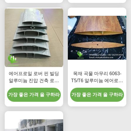
에어프로일 로버 핀 빌딩
목재 곡물 마무리 6063-
알루미늄 진압 건축 로버
T5/T6 알루미늄 에어로포
에어프로일 로버 파우더
일 로버 100mm에서
가장 좋은 가격 을 구하라
코팅
가장 좋은 가격 을 구하라
600mm 너비 건축 전면