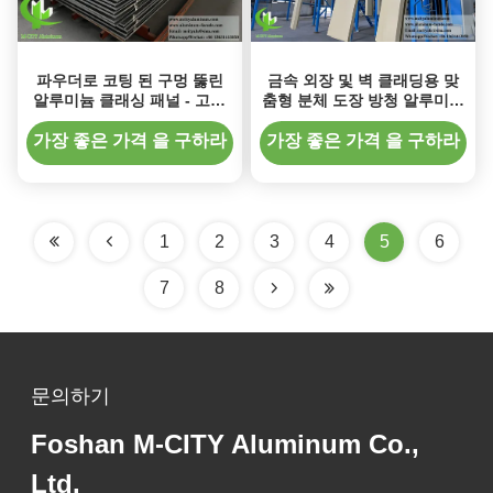
파우더로 코팅 된 구멍 뚫린
금속 외장 및 벽 클래딩용 맞
알루미늄 클래싱 패널 - 고체
춤형 분체 도장 방청 알루미늄
알루미늄 정면을위한 사용자
클래딩 패널
정의 가능한 크기
가장 좋은 가격 을 구하라
가장 좋은 가격 을 구하라
1
2
3
4
5
6
7
8
문의하기
Foshan M-CITY Aluminum Co.,
Ltd.