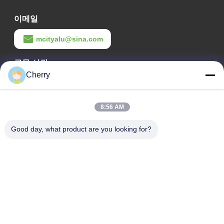
이메일
mcityalu@sina.com
근무 시간
Cherry
8:00-22:00
우리 주소
8:56 AM
회사 주소
Good day, what product are you looking for?
헤구이 산업단지, 리슈이, 난하이 포산 광둥 P.R.중국
공장 주소
헤구이 산업단지, 리슈이, 난하이 포산 광둥 P.R.중국
전화
0086-13631413050