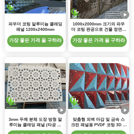
파우더 코팅 알루미늄 클래딩
1000x2000mm 크기의 파우
패널 1200x2400mm
더 코팅 완공으로 건물 정면을
위한 맞춤형 3D 구멍 알루미
늄 패널
가장 좋은 가격 을 구하라
가장 좋은 가격 을 구하라
3mm 두께 분체 도장 방청 알
맞춤형 외벽 마감 및 금속 스
루미늄 클래딩 패널 (타공 알
크린 패널용 PVDF 코팅 3D 천
루미늄 외장용)
공 알루미늄 패널