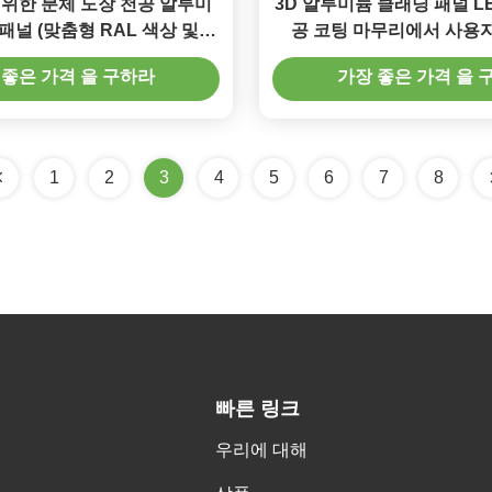
 위한 분체 도장 천공 알루미
3D 알루미늄 클래딩 패널 LE
패널 (맞춤형 RAL 색상 및
공 코팅 마무리에서 사용자
5mm 두께)
 좋은 가격 을 구하라
가장 좋은 가격 을 
1
2
3
4
5
6
7
8
빠른 링크
우리에 대해