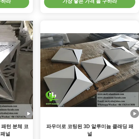
구하라
가장 좋은 가격 을 구하라
 패턴 분체 코
파우더로 코팅된 3D 알루미늄 클래딩 패
 패널
널