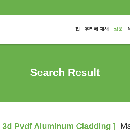
집
우리에 대해
상품
Search Result
 3d Pvdf Aluminum Cladding ]
Ma