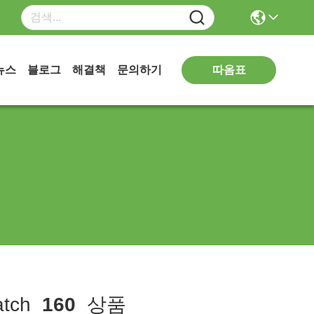
따옴표
뉴스
블로그
해결책
문의하기
tch
160
상품