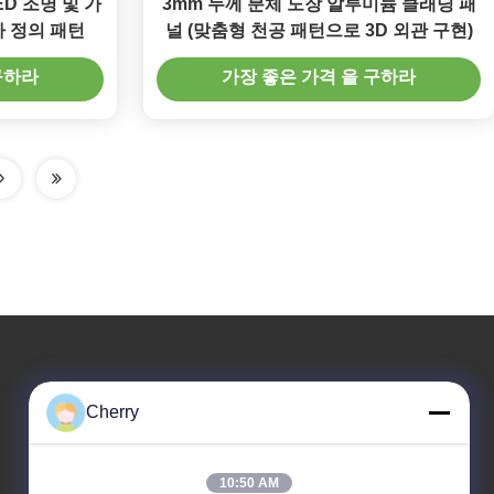
D 조명 및 가
3mm 두께 분체 도장 알루미늄 클래딩 패
 정의 패턴
널 (맞춤형 천공 패턴으로 3D 외관 구현)
구하라
가장 좋은 가격 을 구하라
우리 주소
Cherry
회사 주소
헤구이 산업단지, 리슈이, 난하이 포산 광둥 P.R.중국
10:50 AM