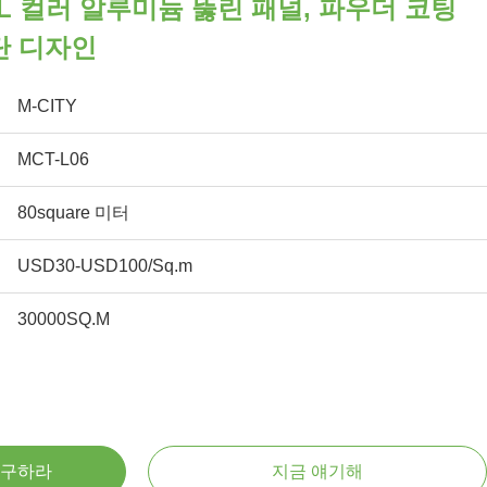
L 컬러 알루미늄 뚫린 패널, 파우더 코팅
단 디자인
M-CITY
MCT-L06
80square 미터
USD30-USD100/Sq.m
30000SQ.M
 구하라
지금 얘기해