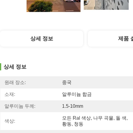
상세 정보
제품 
상세 정보
원래 장소:
중국
소재:
알루미늄 합금
알루미늄 두께:
1.5-10mm
모든 Ral 색상, 나무 곡물, 돌 색, 
색상:
황동, 청동