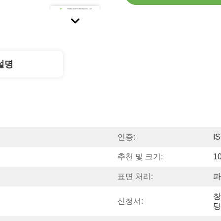
설명
인증:
I
추천 및 크기:
1
표면 처리:
파
창
신청서:
딩