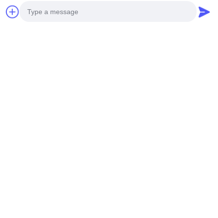
스크린 적용
Photo
Video Call
Audio Call
추가 제품:
알루미늄 루버도 제조합니다. 포괄적인 프로젝트 지
원을 위해 당사에 문의하십시오.