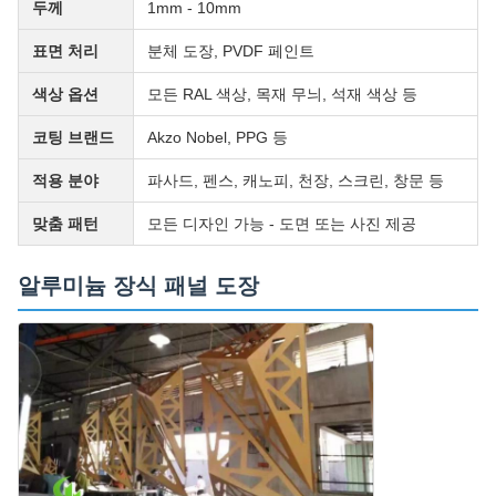
두께
1mm - 10mm
표면 처리
분체 도장, PVDF 페인트
색상 옵션
모든 RAL 색상, 목재 무늬, 석재 색상 등
코팅 브랜드
Akzo Nobel, PPG 등
적용 분야
파사드, 펜스, 캐노피, 천장, 스크린, 창문 등
맞춤 패턴
모든 디자인 가능 - 도면 또는 사진 제공
알루미늄 장식 패널 도장