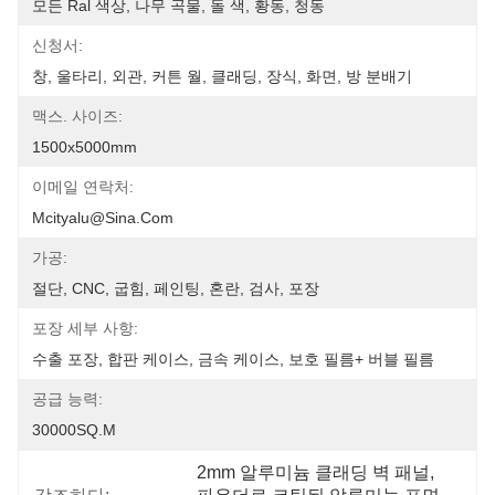
모든 Ral 색상, 나무 곡물, 돌 색, 황동, 청동
신청서:
창, 울타리, 외관, 커튼 월, 클래딩, 장식, 화면, 방 분배기
맥스. 사이즈:
1500x5000mm
이메일 연락처:
Mcityalu@sina.com
가공:
절단, CNC, 굽힘, 페인팅, 혼란, 검사, 포장
포장 세부 사항:
수출 포장, 합판 케이스, 금속 케이스, 보호 필름+ 버블 필름
공급 능력:
30000SQ.M
2mm 알루미늄 클래딩 벽 패널
, 