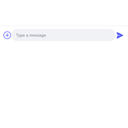
태그:
3mm 알루미늄 금속 포장
금속 알루미늄 표면 외면
Photo
흰색 구멍이 뚫린 알루미늄 표면
Video Call
Audio Call
관련 제품