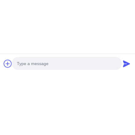
최대 길이: 6000mm 이내
알루미늄 합금 시리즈: 3003-H14 또는 1100-H14
구조: 패널, 보강 바 및 브래킷 시스템
선택 사항: 고효율 방음재
강화된 구조는 견고한 무결성을 보장하여 평탄도 및 바람 압력 및
지진 저항을 유지하면서 강도와 강성을 향상시킵니다.
제조 시설
Photo
Video Call
Audio Call