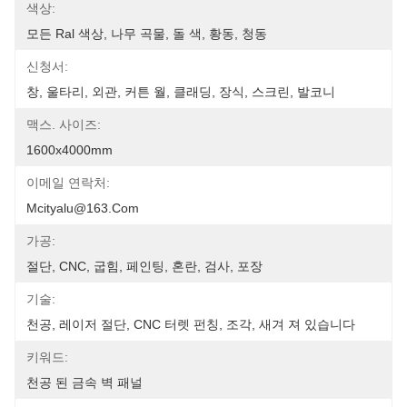
색상:
모든 Ral 색상, 나무 곡물, 돌 색, 황동, 청동
신청서:
창, 울타리, 외관, 커튼 월, 클래딩, 장식, 스크린, 발코니
맥스. 사이즈:
1600x4000mm
이메일 연락처:
Mcityalu@163.com
가공:
절단, CNC, 굽힘, 페인팅, 혼란, 검사, 포장
기술:
천공, 레이저 절단, CNC 터렛 펀칭, 조각, 새겨 져 있습니다
키워드:
천공 된 금속 벽 패널