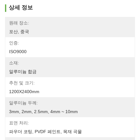
상세 정보
원래 장소:
포산, 중국
인증:
ISO9000
소재:
알루미늄 합금
추천 및 크기:
1200X2400mm
알루미늄 두께:
3mm, 2mm, 2.5mm, 4mm ~ 10mm
표면 처리:
파우더 코팅, PVDF 페인트, 목재 곡물