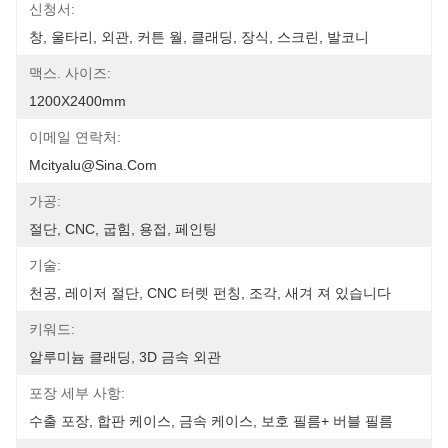
신청서:
창, 울타리, 외관, 커튼 월, 클래딩, 장식, 스크린, 발코니
맥스. 사이즈:
1200X2400mm
이메일 연락처:
Mcityalu@sina.com
가공:
절단, CNC, 굽힘, 용접, 페인팅
기술:
천공, 레이저 절단, CNC 터렛 펀칭, 조각, 새겨 져 있습니다
키워드:
알루미늄 클래딩, 3D 금속 외관
포장 세부 사항:
수출 포장, 합판 케이스, 금속 케이스, 보호 필름+ 버블 필름