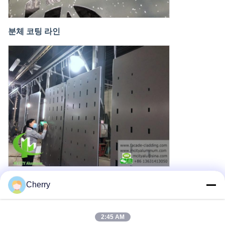
분체 코팅 라인
렌더링 또는 맞춤형 패턴에서 패턴을 선택하여 개별 고객 요구 사항
Cherry
을 충족합니다. 표준 크기는 1200x2400mm이며, 더 큰 크기는 조합
이 필요합니다.
2:45 AM
천공 알루미늄 금속 클래딩 프로젝트 참조