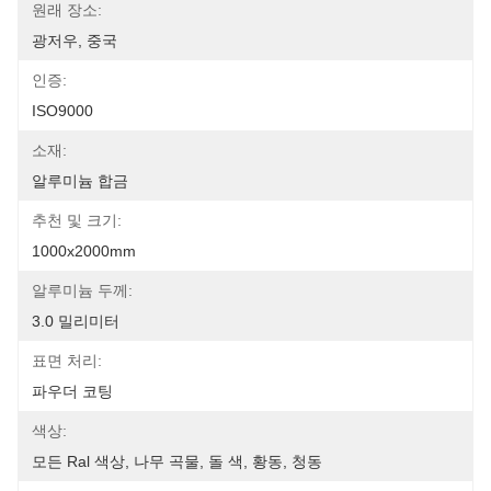
원래 장소:
광저우, 중국
인증:
ISO9000
소재:
알루미늄 합금
추천 및 크기:
1000x2000mm
알루미늄 두께:
3.0 밀리미터
표면 처리:
파우더 코팅
색상:
모든 Ral 색상, 나무 곡물, 돌 색, 황동, 청동