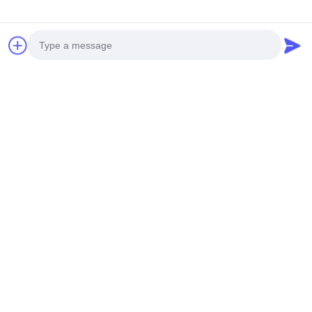
Photo
Video Call
Audio Call