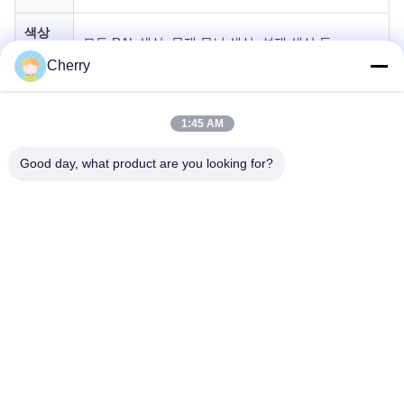
색상
모든 RAL 색상, 목재 무늬 색상, 석재 색상 등
옵션:
Cherry
코팅
브랜
Akzo Nobel, PPG 등
1:45 AM
드:
Good day, what product are you looking for?
응용
외벽, 울타리, 벽 캐노피, 천장, 스크린, 창문, 발코니,
프라이버시 패널, 공간 분할기
분야:
패턴
모든 패턴 제작 가능 - 도면 또는 사진 제공
옵션:
페인팅 장식용 알루미늄 시트
알루미늄 속이 빈 패널은 외벽, 울타리, 캐노피, 천장, 스크린 및 창
문 응용 분야에 이상적입니다. 저희 카탈로그에서 패턴을 선택하거
나 도면 또는 사진을 보내주시면 특정 요구 사항에 맞는 맞춤형 디
자인을 만들 수 있습니다.