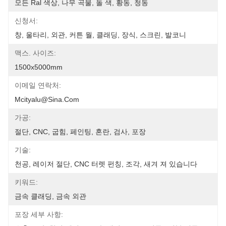
모든 Ral 색상, 나무 곡물, 돌 색, 황동, 청동
신청서:
창, 울타리, 외관, 커튼 월, 클래딩, 장식, 스크린, 발코니
맥스. 사이즈:
1500x5000mm
이메일 연락처:
Mcityalu@sina.com
가공:
절단, CNC, 굽힘, 페인팅, 혼란, 검사, 포장
기술:
천공, 레이저 절단, CNC 터렛 펀칭, 조각, 새겨 져 있습니다
키워드:
금속 클래딩, 금속 외관
포장 세부 사항: