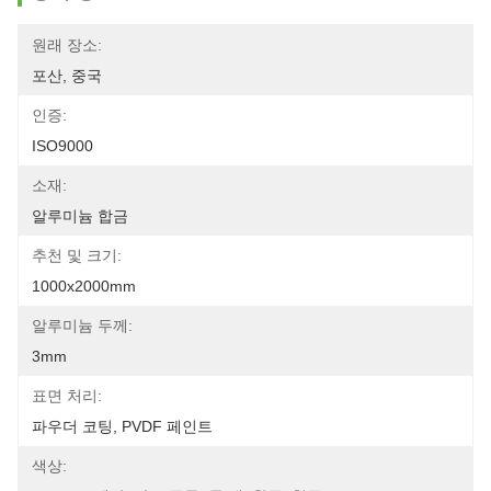
원래 장소:
포산, 중국
인증:
ISO9000
소재:
알루미늄 합금
추천 및 크기:
1000x2000mm
알루미늄 두께:
3mm
표면 처리:
파우더 코팅, PVDF 페인트
색상: