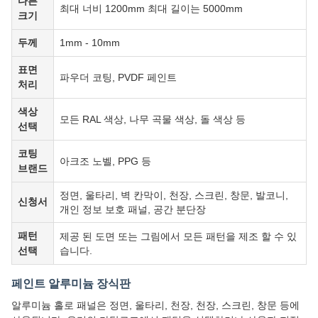
다른
최대 너비 1200mm 최대 길이는 5000mm
크기
두께
1mm - 10mm
표면
파우더 코팅, PVDF 페인트
처리
색상
모든 RAL 색상, 나무 곡물 색상, 돌 색상 등
선택
코팅
아크조 노벨, PPG 등
브랜드
정면, 울타리, 벽 칸막이, 천장, 스크린, 창문, 발코니,
신청서
개인 정보 보호 패널, 공간 분단장
패턴
제공 된 도면 또는 그림에서 모든 패턴을 제조 할 수 있
선택
습니다.
페인트 알루미늄 장식판
알루미늄 홀로 패널은 정면, 울타리, 천장, 천장, 스크린, 창문 등에