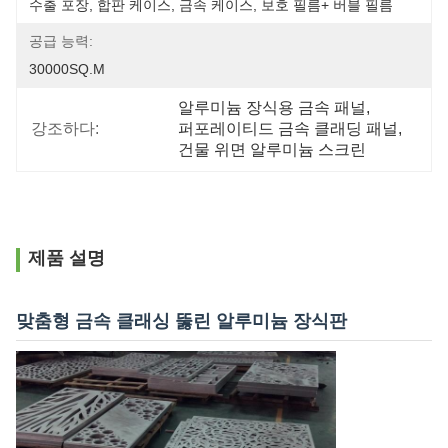
수출 포장, 합판 케이스, 금속 케이스, 보호 필름+ 버블 필름
공급 능력:
30000SQ.M
알루미늄 장식용 금속 패널
, 
강조하다:
퍼포레이티드 금속 클래딩 패널
, 
건물 위면 알루미늄 스크린
제품 설명
맞춤형 금속 클래싱 뚫린 알루미늄 장식판