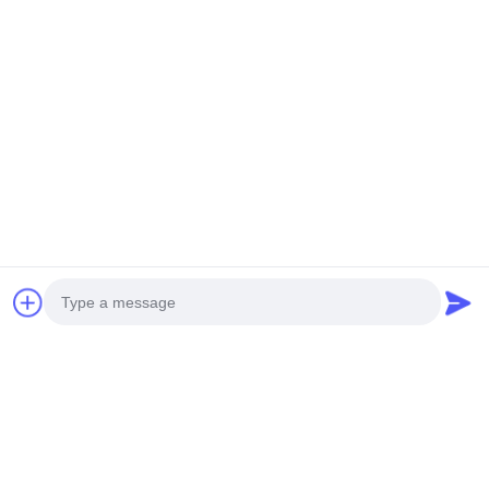
태그:
하이퍼볼릭 알루미늄 건축 정면
고체 알루미늄 건물 벽 천
건축물 고형 알루미늄 정면 클레이딩
관련 제품
Photo
Video Call