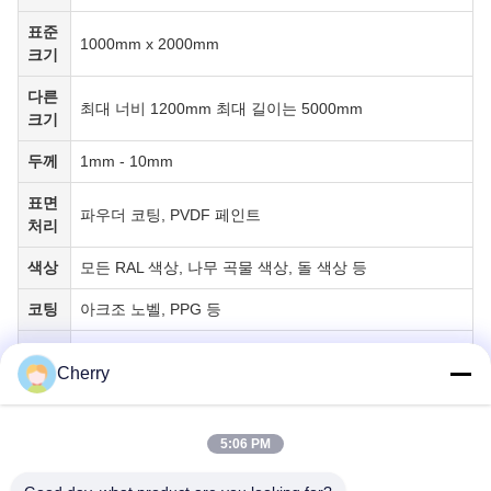
표준
1000mm x 2000mm
크기
다른
최대 너비 1200mm 최대 길이는 5000mm
크기
두께
1mm - 10mm
표면
파우더 코팅, PVDF 페인트
처리
색상
모든 RAL 색상, 나무 곡물 색상, 돌 색상 등
코팅
아크조 노벨, PPG 등
정면, 울타리, 벽 칸막이, 천장, 스크린, 창문, 발코니, 개
적용
Cherry
인 정보 보호 패널, 공간 분할 장치 등
모든 패턴을 제조 할 수 있습니다 - 단순히 우리에게 당신
패턴
의 그림 또는 그림을 제공
5:06 PM
벽장용 구멍이 뚫린 금속 정면