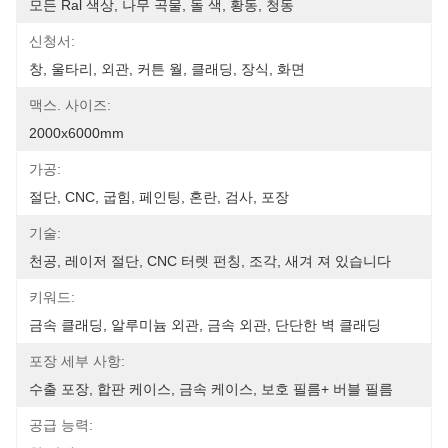
모든 Ral 색상, 나무 곡물, 돌 색, 황동, 청동
신청서:
창, 울타리, 외관, 커튼 월, 클래딩, 장식, 화면
맥스. 사이즈:
2000x6000mm
가공:
절단, CNC, 굽힘, 페인팅, 혼란, 검사, 포장
기술:
천공, 레이저 절단, CNC 터렛 펀칭, 조각, 새겨 져 있습니다
키워드:
금속 클래딩, 알루미늄 외관, 금속 외관, 단단한 벽 클래딩
포장 세부 사항:
수출 포장, 합판 케이스, 금속 케이스, 보호 필름+ 버블 필름
공급 능력: