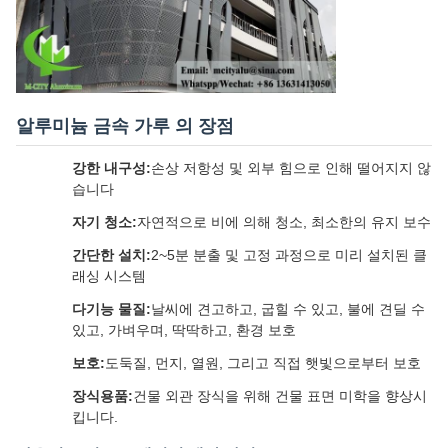
알루미늄 금속 가루 의 장점
강한 내구성:
손상 저항성 및 외부 힘으로 인해 떨어지지 않
습니다
자기 청소:
자연적으로 비에 의해 청소, 최소한의 유지 보수
간단한 설치:
2~5분 분출 및 고정 과정으로 미리 설치된 클
래싱 시스템
다기능 물질:
날씨에 견고하고, 굽힐 수 있고, 불에 견딜 수
있고, 가벼우며, 딱딱하고, 환경 보호
보호:
도둑질, 먼지, 열원, 그리고 직접 햇빛으로부터 보호
장식용품:
건물 외관 장식을 위해 건물 표면 미학을 향상시
킵니다.