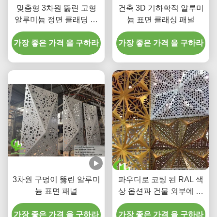
맞춤형 3차원 뚫린 고형
건축 3D 기하학적 알루미
알루미늄 정면 클래딩 패
늄 표면 클래싱 패널
널
가장 좋은 가격 을 구하라
가장 좋은 가격 을 구하라
3차원 구멍이 뚫린 알루미
파우더로 코팅 된 RAL 색
늄 표면 패널
상 옵션과 건물 외부에 대
한 CNC 절단으로 사용자
가장 좋은 가격 을 구하라
정의 된 3D 알루미늄 표면
가장 좋은 가격 을 구하라