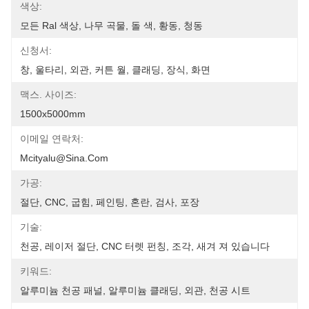
색상:
모든 Ral 색상, 나무 곡물, 돌 색, 황동, 청동
신청서:
창, 울타리, 외관, 커튼 월, 클래딩, 장식, 화면
맥스. 사이즈:
1500x5000mm
이메일 연락처:
Mcityalu@sina.com
가공:
절단, CNC, 굽힘, 페인팅, 혼란, 검사, 포장
기술:
천공, 레이저 절단, CNC 터렛 펀칭, 조각, 새겨 져 있습니다
키워드:
알루미늄 천공 패널, 알루미늄 클래딩, 외관, 천공 시트