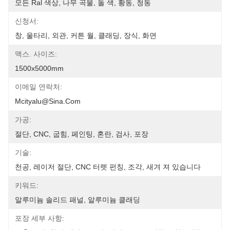
모든 Ral 색상, 나무 곡물, 돌 색, 황동, 청동
신청서:
창, 울타리, 외관, 커튼 월, 클래딩, 장식, 화면
맥스. 사이즈:
1500x5000mm
이메일 연락처:
Mcityalu@sina.com
가공:
절단, CNC, 굽힘, 페인팅, 혼란, 검사, 포장
기술:
천공, 레이저 절단, CNC 터렛 펀칭, 조각, 새겨 져 있습니다
키워드:
알루미늄 솔리드 패널, 알루미늄 클래딩
포장 세부 사항: