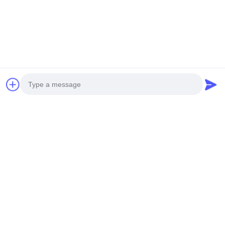
Photo
Video Call
Audio Call