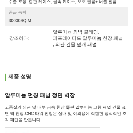
수출 포장, 합판 케이스, 금속 케이스, 보호 필름+ 버블 필름
공급 능력:
30000SQ.M
알루미늄 외벽 클래딩
, 
강조하다:
퍼포레이티드 알루미늄 천장 패널
, 
외관 건물 덮개 패널
제품 설명
알루미늄 펀칭 패널 정면 벽장
고품질의 외관 및 내부 금속 천장 뚫린 알루미늄 고형 패널 건물 표
면 벽 천장.CNC 타워 펀칭은 실내 및 야외용에 적합한 장식적인 조
각 패턴을 만듭니다..