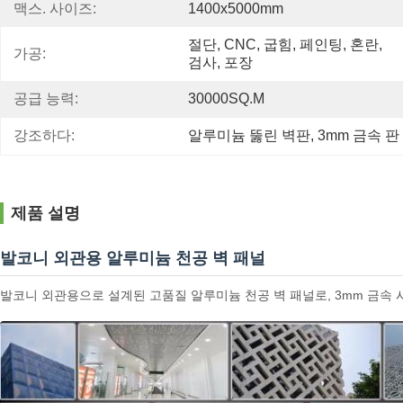
맥스. 사이즈:
1400x5000mm
절단, CNC, 굽힘, 페인팅, 혼란, 
가공:
검사, 포장
공급 능력:
30000SQ.M
강조하다:
알루미늄 뚫린 벽판
, 
3mm 금속 판
제품 설명
발코니 외관용 알루미늄 천공 벽 패널
발코니 외관용으로 설계된 고품질 알루미늄 천공 벽 패널로, 3mm 금속 