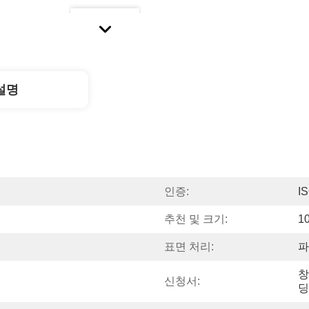
설명
인증:
I
추천 및 크기:
1
표면 처리:
파
창
신청서:
딩