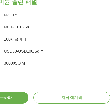
미늄 뚫린 패널
M-CITY
MCT-L010258
100제곱미터
USD30-USD100/Sq.m
30000SQ.M
 구하라
지금 얘기해