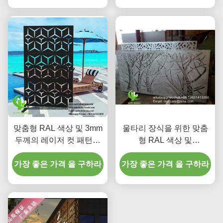
맞춤형 RAL 색상 및 3mm
울타리 장식을 위한 맞춤
두께의 레이저 컷 패턴이
형 RAL 색상 및
있는 분체 도장 알루미늄
1000x2000mm 표준 크기
가장 좋은 가격 을 구하라
프라이버시 스크린
의 분체 도장 알루미늄 레
가장 좋은 가격 을 구하라
이저 커팅 스크린 패널