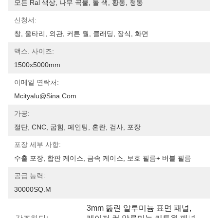
모든 Ral 색상, 나무 곡물, 돌 색, 황동, 청동
신청서:
창, 울타리, 외관, 커튼 월, 클래딩, 장식, 화면
맥스. 사이즈:
1500x5000mm
이메일 연락처:
Mcityalu@sina.com
가공:
절단, CNC, 굽힘, 페인팅, 혼란, 검사, 포장
포장 세부 사항:
수출 포장, 합판 케이스, 금속 케이스, 보호 필름+ 버블 필름
공급 능력:
30000SQ.M
3mm 뚫린 알루미늄 표면 패널
, 