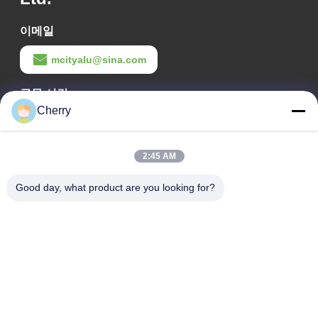
이메일
mcityalu@sina.com
근무 시간
Cherry
8:00-22:00
우리 주소
2:45 AM
회사 주소
Good day, what product are you looking for?
헤구이 산업단지, 리슈이, 난하이 포산 광둥 P.R.중국
공장 주소
헤구이 산업단지, 리슈이, 난하이 포산 광둥 P.R.중국
전화
0086-13631413050